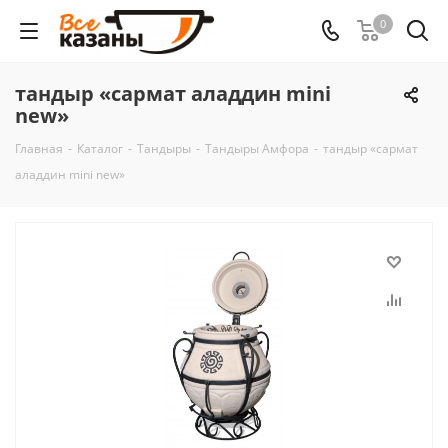
0
тандыр «сармат аладдин mini
new»
Главная
-
Каталог
-
Тандыры
-
Тандыры Амфора
-
тандыр «сармат
аладдин mini new»