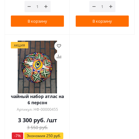
В корзину
В корзину
АКЦИЯ
чайный набор атлас на
6 персон
Артикул: НФ-00000455
3 300
руб.
/шт
3 550
руб.
-
7
%
Экономия
250
руб.