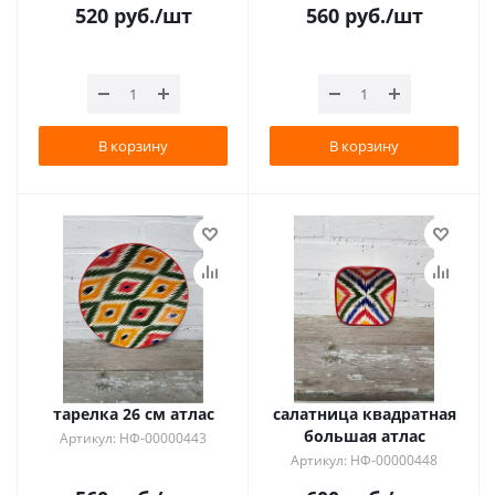
520
руб.
/шт
560
руб.
/шт
В корзину
В корзину
тарелка 26 см атлас
салатница квадратная
большая атлас
Артикул: НФ-00000443
Артикул: НФ-00000448