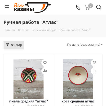
0
Ручная работа "Атлас"
Главная
-
Каталог
-
Узбекская посуда
-
Ручная работа "Атлас"
По цене (возрастание)
Фильтр
пиала средняя "атлас"
коса средняя атлас