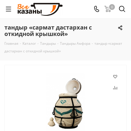
0
тандыр «сармат дастархан c
откидной крышкой»
Главная
-
Каталог
-
Тандыры
-
Тандыры Амфора
-
тандыр «сармат
дастархан c откидной крышкой»