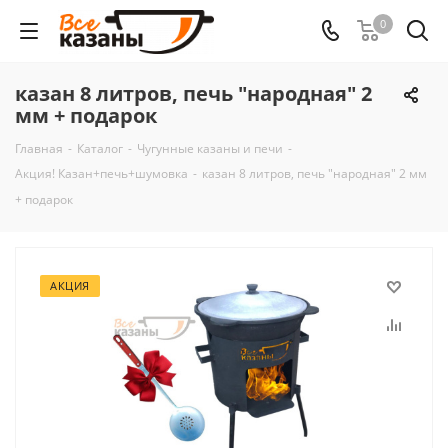
0
казан 8 литров, печь "народная" 2
мм + подарок
Главная
-
Каталог
-
Чугунные казаны и печи
-
Акция! Казан+печь+шумовка
-
казан 8 литров, печь "народная" 2 мм
+ подарок
АКЦИЯ