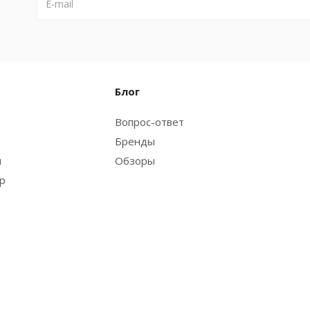
Блог
Вопрос-ответ
Бренды
и
Обзоры
ар
ома и дачи
Версия для печати