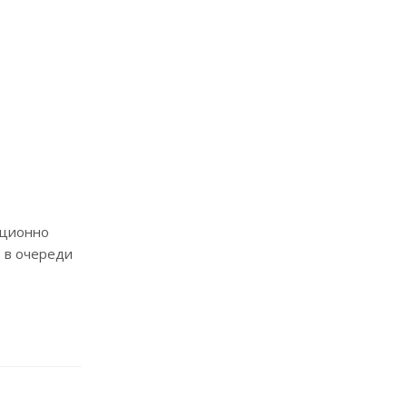
нционно
ь в очереди