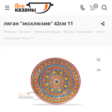
0
ляган "эксклюзив" 42см 11
Главная
-
Каталог
-
Узбекская посуда
-
Ляганы "эксклюзив"
-
ляган
"эксклюзив" 42см 11