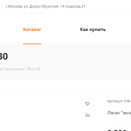
г.Москва, ул. Дорогобужская, 14 подъезд 21
Каталог
Как купить
30
ан "эксклюзив" 38см 30
Артикул:
НФ-
Ляган "экс