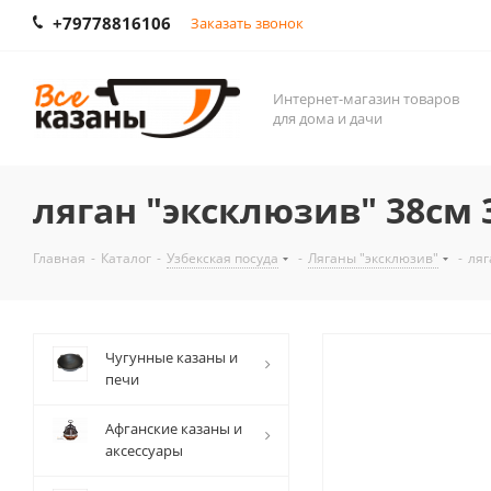
+79778816106
Заказать звонок
Интернет-магазин товаров
для дома и дачи
ляган "эксклюзив" 38см 
Главная
-
Каталог
-
Узбекская посуда
-
Ляганы "эксклюзив"
-
ляг
Чугунные казаны и
печи
Афганские казаны и
аксессуары