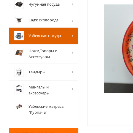
Чугунная посуда
Садж сковорода
Узбекская посуда
Ножи,Топоры и
Аксессуары
Тандыры
Мангалы и
аксессуары
Узбекские матрасы
"Курпача"