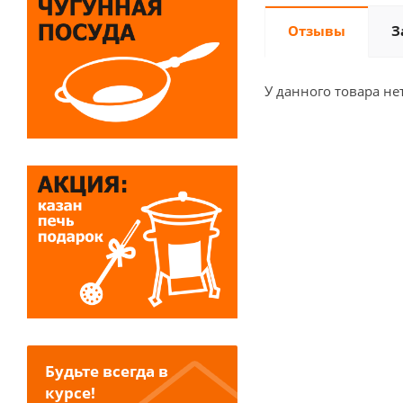
Отзывы
З
У данного товара не
Будьте всегда в
курсе!