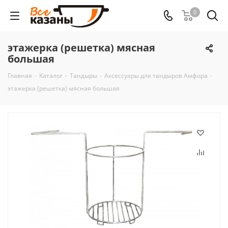
0
этажерка (решетка) мясная
большая
Главная
-
Каталог
-
Тандыры
-
Аксессуары для тандыров Амфора
-
этажерка (решетка) мясная большая