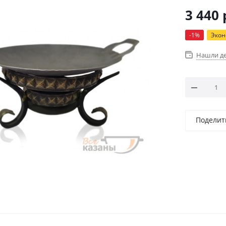
3 440
-
1
%
Эко
Нашли д
Поделит