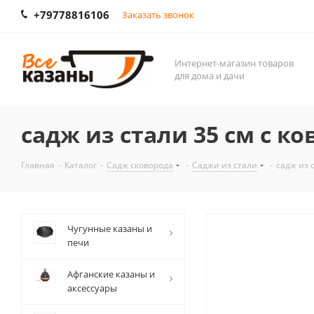
+79778816106
Заказать звонок
Интернет-магазин товаров
для дома и дачи
садж из стали 35 см с к
Главная
-
Каталог
-
Садж сковорода
-
Саджи из стали
-
садж из 
Чугунные казаны и
печи
Афганские казаны и
аксессуары