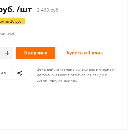
руб.
/шт
3 460
руб.
номия
20
руб.
ешевле?
В корзину
Купить в 1 клик
Цена действительна только для интернет-
ься
магазина и может отличаться от цен в
розничных магазинах