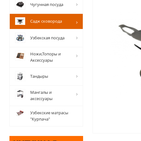
Чугунная посуда
Садж сковорода
Узбекская посуда
Ножи,Топоры и
Аксессуары
Тандыры
Мангалы и
аксессуары
Узбекские матрасы
"Курпача"