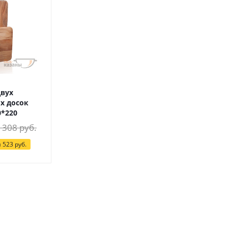
двух
х досок
0*220
 308
руб.
я
523
руб.