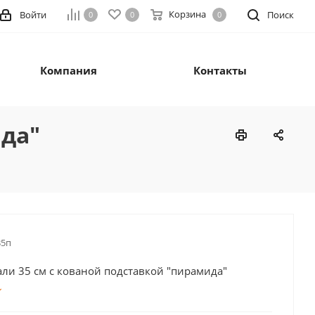
Корзина
Войти
Поиск
0
0
0
Компания
Контакты
ида"
35п
али 35 см с кованой подставкой "пирамида"