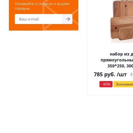
Узнавайте о скидках и акциях
первым
набор из 
прямоугольны
350*250, 30
785
руб.
/шт
1
-
40
%
Экономи