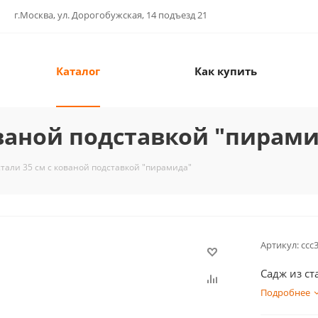
г.Москва, ул. Дорогобужская, 14 подъезд 21
Каталог
Как купить
ованой подставкой "пирам
стали 35 см с кованой подставкой "пирамида"
Артикул:
ссс
Садж из ст
Подробнее