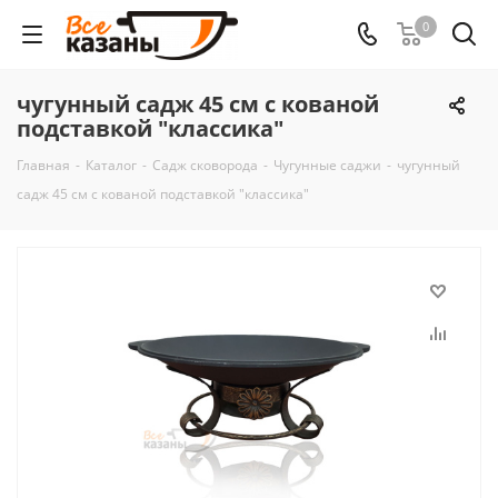
0
чугунный садж 45 см с кованой
подставкой "классика"
Главная
-
Каталог
-
Садж сковорода
-
Чугунные саджи
-
чугунный
садж 45 см с кованой подставкой "классика"