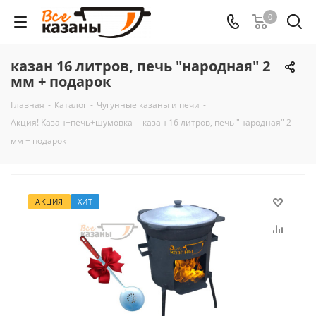
0
казан 16 литров, печь "народная" 2
мм + подарок
Главная
-
Каталог
-
Чугунные казаны и печи
-
Акция! Казан+печь+шумовка
-
казан 16 литров, печь "народная" 2
мм + подарок
АКЦИЯ
ХИТ